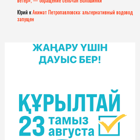
ветер», — обращение сельчан Волошинки
Юрий
к
Акимат Петропавловска: альтернативный водовод
запущен