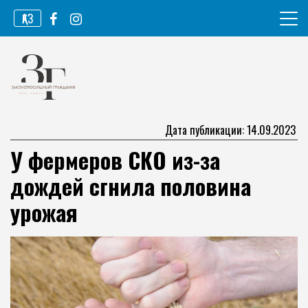
Перейти
ҚАЗ
к
содержимому
Информационное агентство
Законопослушный гражданин
Дата публикации: 14.09.2023
У фермеров СКО из-за
дождей сгнила половина
урожая