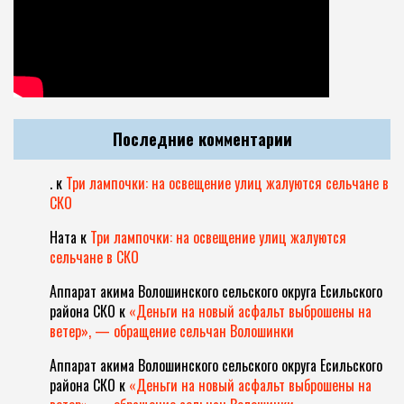
Последние комментарии
.
к
Три лампочки: на освещение улиц жалуются сельчане в
СКО
Ната
к
Три лампочки: на освещение улиц жалуются
сельчане в СКО
Аппарат акима Волошинского сельского округа Есильского
района СКО
к
«Деньги на новый асфальт выброшены на
ветер», — обращение сельчан Волошинки
Аппарат акима Волошинского сельского округа Есильского
района СКО
к
«Деньги на новый асфальт выброшены на