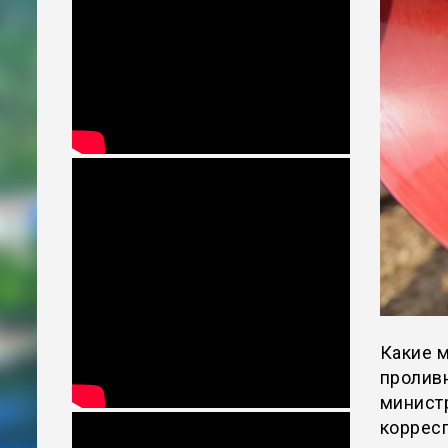
Какие 
пролив
министр
коррес