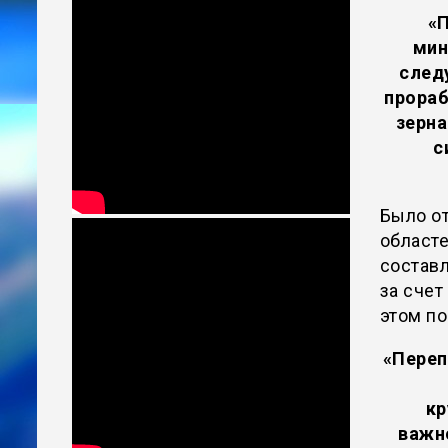
«П
мин
след
прораб
зерна
с
Было от
областе
составл
за счет
этом по
«Переп
кр
важно