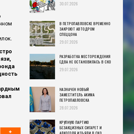
30.07.2026
о
енном
В ПЕТРОПАВЛОВСКЕ ВРЕМЕННО
ЗАКРОЮТ АВТОДРОМ
СПЕЦЦОНА
илок.
29.07.2026
остро
РАЗРАБОТКА МЕСТОРОЖДЕНИЯ
язи,
ЕДВА НЕ ОСТАНОВИЛАСЬ В СКО
фонда
29.07.2026
дность
вардным
НАЗНАЧЕН НОВЫЙ
ЗАМЕСТИТЕЛЬ АКИМА
овал
ПЕТРОПАВЛОВСКА
28.07.2026
КРУПНУЮ ПАРТИЮ
БЕЗАКЦИЗНЫХ СИГАРЕТ И
АЛКОГОЛЯ ИЗЪЯЛИ В СКО