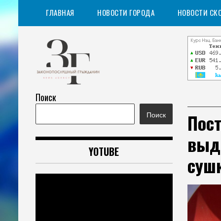
Перейти
ГЛАВНАЯ
НОВОСТИ ГОРОДА
НОВОСТИ СК
к
содержимому
Поиск
Информационное агентство
Законопослушный
Пос
Поиск
гражданин
выд
YOTUBE
сушк