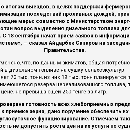
о итогам выездов, в целях поддержки фермеро
имизации последствий проливных дождей, при
ующие меры: совместно с Министерством энерг
отан вопрос выделения дизельного топлива дл
. С 18 сентября начат прием заявок в информац
истеме», — сказал Айдарбек Сапаров на заседан
Правительства.
мечено, что, по данным акиматов, общая потребно
й в дизельном топливе на сушку сельхозкультур
яет 73 тыс. тонн, из них 19 тыс. тонн планируется
 имеющегося резерва нереализованного топлива, 
 цене, не превышающей 250 тенге за литр.
роверена готовность всех хлебоприемных пред
к приемке зерна, дано поручение обеспечить их
углосуточное функционирование. Отмечаем та
сть не допустить роста цен на их услуги по суш