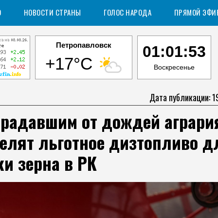
О
НОВОСТИ СТРАНЫ
ГОЛОС НАРОДА
ПРЯМОЙ ЭФИ
Петропавловск
01:01:54
+17°C
Воскресенье
Дата публикации: 1
традавшим от дождей аграри
елят льготное дизтопливо д
и зерна в РК