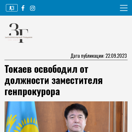
Перейти
ҚАЗ
к
содержимому
Информационное агентство
Законопослушный гражданин
Дата публикации: 22.09.2023
Токаев освободил от
должности заместителя
генпрокурора