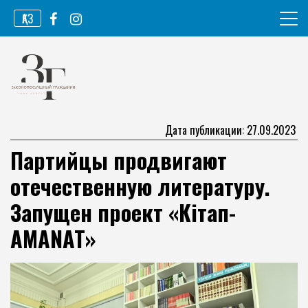
Перейти
ҚАЗ
к
содержимому
Информационное агентство
Законопослушный гражданин
Дата публикации: 27.09.2023
Партийцы продвигают
отечественную литературу.
Запущен проект «Кітап-
AMANAT»