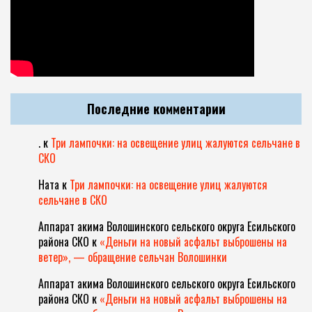
Последние комментарии
.
к
Три лампочки: на освещение улиц жалуются сельчане в
СКО
Ната
к
Три лампочки: на освещение улиц жалуются
сельчане в СКО
Аппарат акима Волошинского сельского округа Есильского
района СКО
к
«Деньги на новый асфальт выброшены на
ветер», — обращение сельчан Волошинки
Аппарат акима Волошинского сельского округа Есильского
района СКО
к
«Деньги на новый асфальт выброшены на