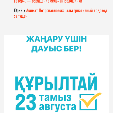
ветер», — обращение сельчан Волошинки
Юрий
к
Акимат Петропавловска: альтернативный водовод
запущен