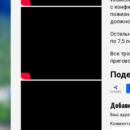
с конфи
пожизн
должно
Осталь
по 7,5 л
Все тро
пригово
Поде
SHARES
Добави
Ваш адрес
Коммент