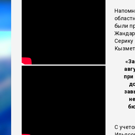
Напомн
областн
были п
Жандарб
Серику
Кызмет
«За
авг
при
до
зав
н
бю
С учето
Ильясов