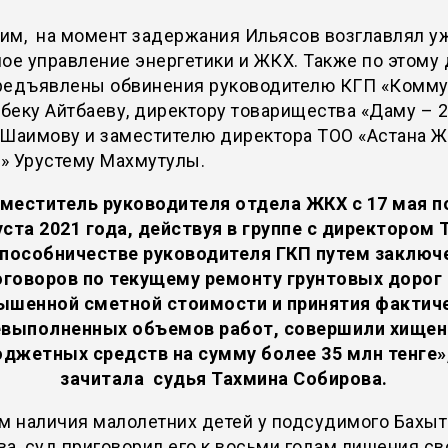
им, на момент задержания Ильясов возглавлял у
ое управление энергетики и ЖКХ. Также по этому
редъявлены обвинения руководителю КГП «Комму
еку Айтбаеву, директору товарищества «Даму – 
 Шаимову и заместителю директора ТОО «Астана 
» Урустему Махмутулы.
меститель руководителя отдела ЖКХ с 17 мая п
уста 2021 года, действуя в группе с директором 
 пособничестве руководителя ГКП путем заключ
говоров по текущему ремонту грунтовых дорог
ышенной сметной стоимости и принятия фактич
евыполненных объемов работ, совершили хищен
джетных средств на сумму более 35 млн тенге»
зачитала судья Тахмина Собирова.
м наличия малолетних детей у подсудимого Бахыт
а, суд приговорил его к восьми годам лишения с