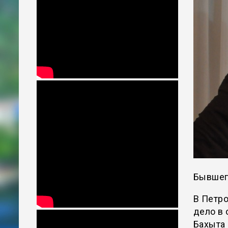
Бывшего
В Петр
дело в 
Бахыта