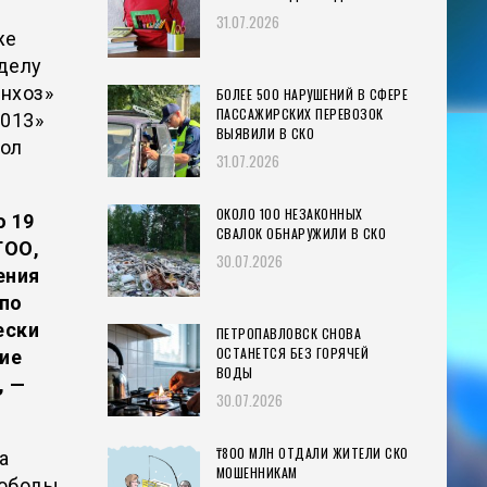
31.07.2026
же
 делу
нхоз»
БОЛЕЕ 500 НАРУШЕНИЙ В СФЕРЕ
ПАССАЖИРСКИХ ПЕРЕВОЗОК
2013»
ВЫЯВИЛИ В СКО
Жол
31.07.2026
ОКОЛО 100 НЕЗАКОННЫХ
о 19
СВАЛОК ОБНАРУЖИЛИ В СКО
ТОО,
30.07.2026
ения
 по
ески
ПЕТРОПАВЛОВСК СНОВА
ОСТАНЕТСЯ БЕЗ ГОРЯЧЕЙ
ие
ВОДЫ
, —
30.07.2026
₸800 МЛН ОТДАЛИ ЖИТЕЛИ СКО
а
МОШЕННИКАМ
вободы