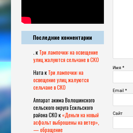
Последние комментарии
.
к
Три лампочки: на освещение
улиц жалуются сельчане в СКО
Имя
*
Ната
к
Три лампочки: на
освещение улиц жалуются
сельчане в СКО
Email
*
Аппарат акима Волошинского
сельского округа Есильского
Сайт
района СКО
к
«Деньги на новый
асфальт выброшены на ветер»,
— обращение