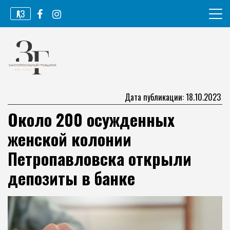
Перейти
ҚАЗ
к
содержимому
Информационное агентство
Законопослушный гражданин
Дата публикации: 18.10.2023
Около 200 осужденных
женской колонии
Петропавловска открыли
депозиты в банке