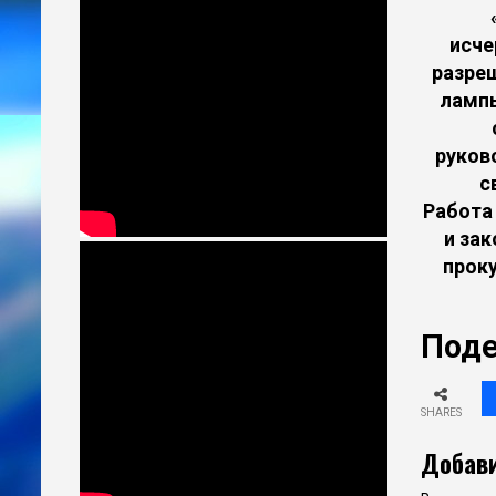
исче
разре
лампы
руков
с
Работа
и за
прок
Поде
SHARES
Добави