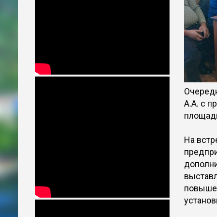
Очередн
А.А. с 
площадк
На встр
предпри
дополни
выставл
повышен
установ