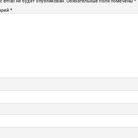
 email не будет опубликован.
Обязательные поля помечены
*
арий
*