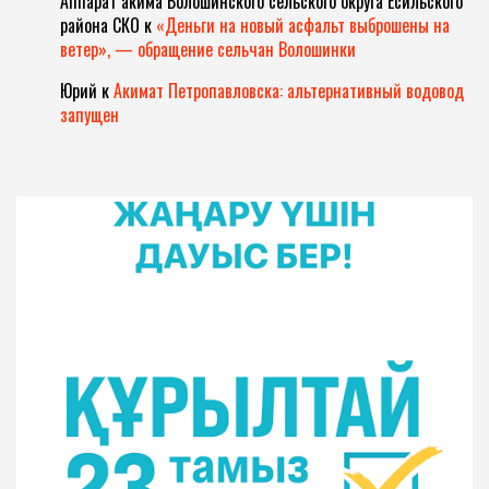
Аппарат акима Волошинского сельского округа Есильского
района СКО
к
«Деньги на новый асфальт выброшены на
ветер», — обращение сельчан Волошинки
Юрий
к
Акимат Петропавловска: альтернативный водовод
запущен