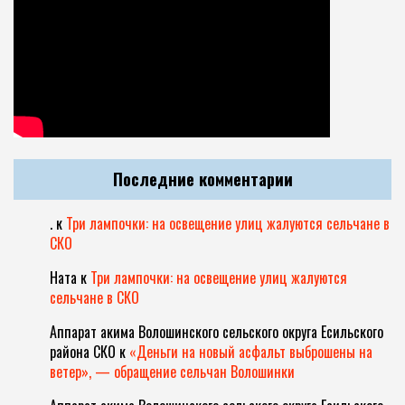
Последние комментарии
.
к
Три лампочки: на освещение улиц жалуются сельчане в
СКО
Ната
к
Три лампочки: на освещение улиц жалуются
сельчане в СКО
Аппарат акима Волошинского сельского округа Есильского
района СКО
к
«Деньги на новый асфальт выброшены на
ветер», — обращение сельчан Волошинки