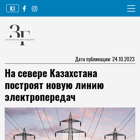
Перейти
ҚАЗ
к
содержимому
Информационное агентство
Законопослушный гражданин
Дата публикации: 24.10.2023
На севере Казахстана
построят новую линию
электропередач