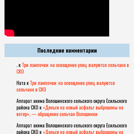
Последние комментарии
.
к
Три лампочки: на освещение улиц жалуются сельчане в
СКО
Ната
к
Три лампочки: на освещение улиц жалуются
сельчане в СКО
Аппарат акима Волошинского сельского округа Есильского
района СКО
к
«Деньги на новый асфальт выброшены на
ветер», — обращение сельчан Волошинки
Аппарат акима Волошинского сельского округа Есильского
района СКО
к
«Деньги на новый асфальт выброшены на