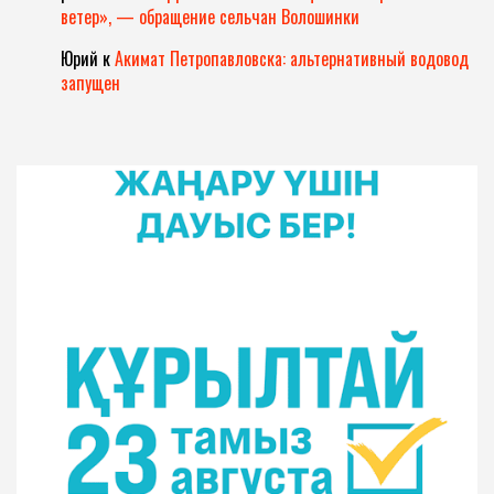
ветер», — обращение сельчан Волошинки
Юрий
к
Акимат Петропавловска: альтернативный водовод
запущен