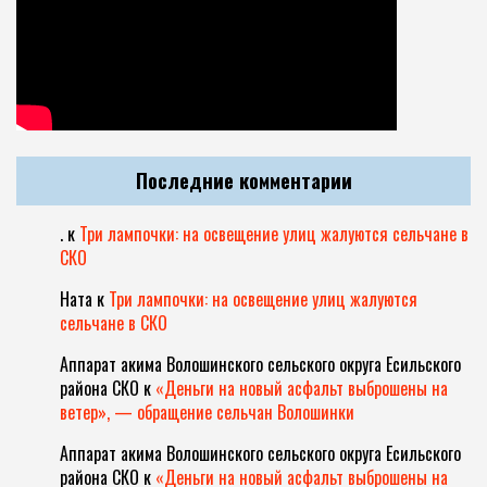
Последние комментарии
.
к
Три лампочки: на освещение улиц жалуются сельчане в
СКО
Ната
к
Три лампочки: на освещение улиц жалуются
сельчане в СКО
Аппарат акима Волошинского сельского округа Есильского
района СКО
к
«Деньги на новый асфальт выброшены на
ветер», — обращение сельчан Волошинки
Аппарат акима Волошинского сельского округа Есильского
района СКО
к
«Деньги на новый асфальт выброшены на