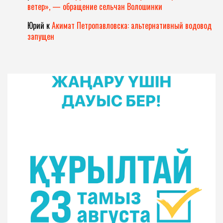
ветер», — обращение сельчан Волошинки
Юрий
к
Акимат Петропавловска: альтернативный водовод
запущен