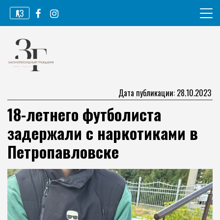
Перейти
ҚАЗ
к
содержимому
Информационное агентство
Законопослушный гражданин
Дата публикации: 28.10.2023
18-летнего футболиста
задержали с наркотиками в
Петропавловске