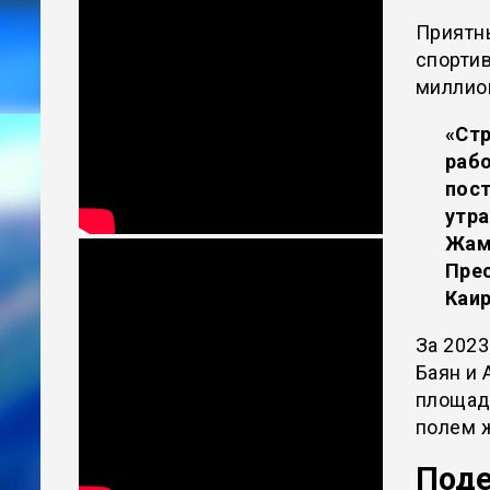
Приятн
спортив
миллион
«Стр
рабо
пост
утра
Жам
Прес
Каир
За 2023
Баян и 
площад
полем 
Поде