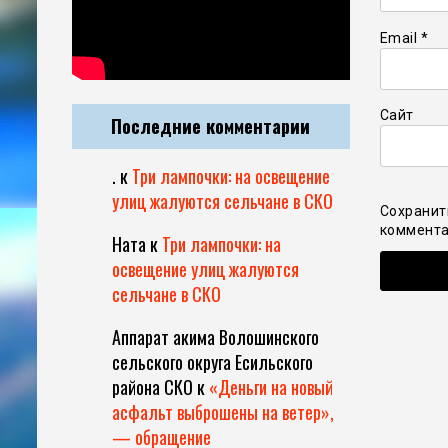
Email
*
Сайт
Последние комментарии
.
к
Три лампочки: на освещение
улиц жалуются сельчане в СКО
Сохранит
коммента
Ната
к
Три лампочки: на
освещение улиц жалуются
сельчане в СКО
Аппарат акима Волошинского
сельского округа Есильского
района СКО
к
«Деньги на новый
асфальт выброшены на ветер»,
— обращение