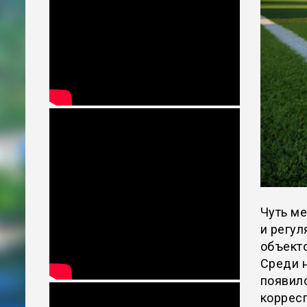
Чуть м
и регул
объект
Среди 
появило
коррес