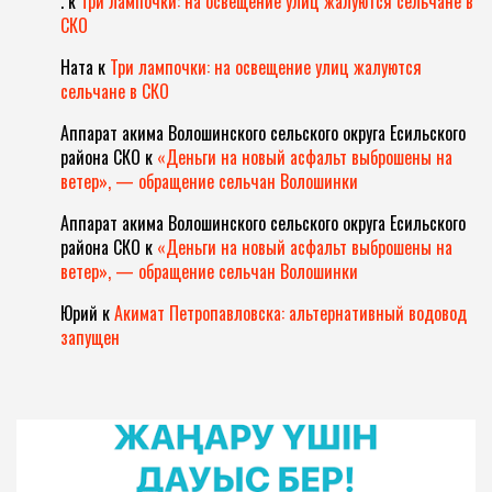
.
к
Три лампочки: на освещение улиц жалуются сельчане в
СКО
Ната
к
Три лампочки: на освещение улиц жалуются
сельчане в СКО
Аппарат акима Волошинского сельского округа Есильского
района СКО
к
«Деньги на новый асфальт выброшены на
ветер», — обращение сельчан Волошинки
Аппарат акима Волошинского сельского округа Есильского
района СКО
к
«Деньги на новый асфальт выброшены на
ветер», — обращение сельчан Волошинки
Юрий
к
Акимат Петропавловска: альтернативный водовод
запущен