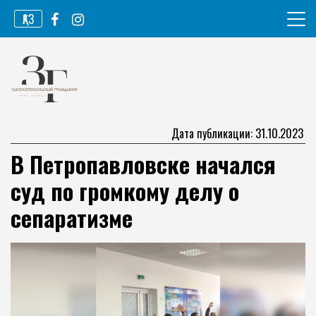
Перейти
ҚАЗ
к
содержимому
Информационное агентство
Законопослушный гражданин
Дата публикации: 31.10.2023
В Петропавловске начался
суд по громкому делу о
сепаратизме