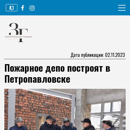
Перейти
ҚАЗ
к
содержимому
Информационное агентство
Законопослушный гражданин
Дата публикации: 02.11.2023
Пожарное депо построят в
Петропавловске