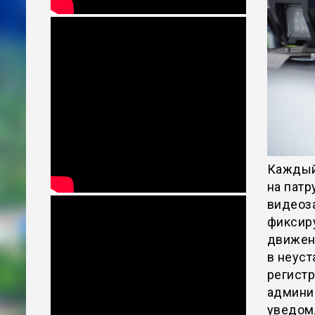
Каждый
на патр
видеоза
фиксиру
движени
в неус
регистр
админи
уведомл