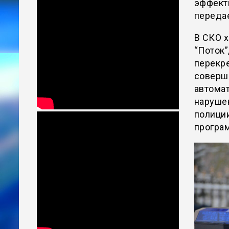
эффект
передае
В СКО 
“Поток”
перекре
соверше
автома
наруше
полици
програ