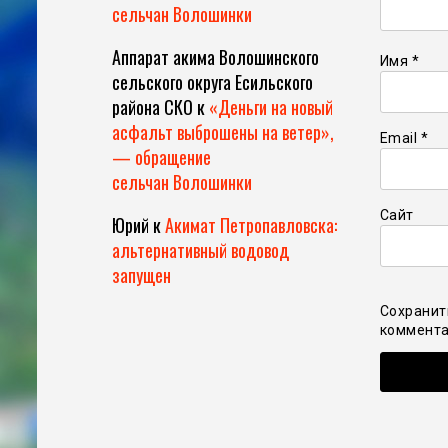
сельчан Волошинки
Аппарат акима Волошинского
Имя
*
сельского округа Есильского
района СКО
к
«Деньги на новый
асфальт выброшены на ветер»,
Email
*
— обращение
сельчан Волошинки
Сайт
Юрий
к
Акимат Петропавловска:
альтернативный водовод
запущен
Сохранит
коммента