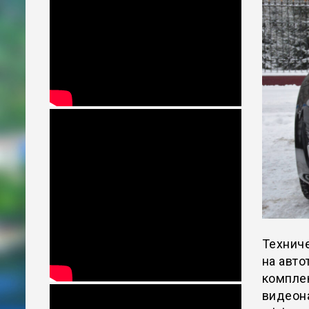
Технич
на авт
компле
видеон