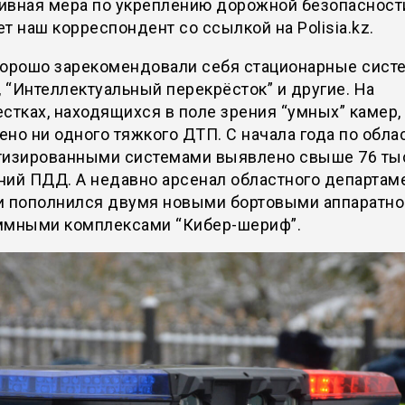
ивная мера по укреплению дорожной безопасност
т наш корреспондент со ссылкой на Polisia.kz.
хорошо зарекомендовали себя стационарные сист
, “Интеллектуальный перекрёсток” и другие. На
стках, находящихся в поле зрения “умных” камер,
но ни одного тяжкого ДТП. С начала года по обла
тизированными системами выявлено свыше 76 ты
ний ПДД. А недавно арсенал областного департам
и пополнился двумя новыми бортовыми аппаратно
ммными комплексами “Кибер-шериф”.