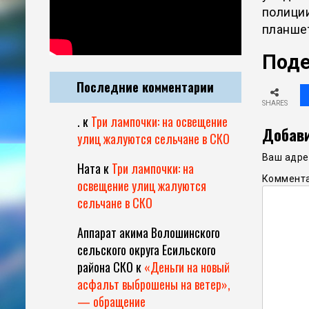
полиции
планшет
Поде
Последние комментарии
SHARES
.
к
Три лампочки: на освещение
Добави
улиц жалуются сельчане в СКО
Ваш адрес
Ната
к
Три лампочки: на
Коммент
освещение улиц жалуются
сельчане в СКО
Аппарат акима Волошинского
сельского округа Есильского
района СКО
к
«Деньги на новый
асфальт выброшены на ветер»,
— обращение