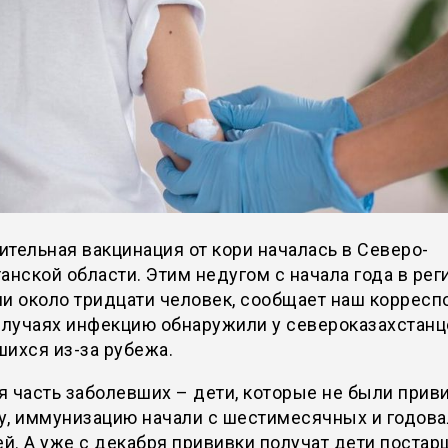
тельная вакцинация от кори началась в Северо-
анской области. Этим недугом с начала года в рег
и около тридцати человек, сообщает наш корресп
случаях инфекцию обнаружили у североказахстанц
ихся из-за рубежа.
 часть заболевших – дети, которые не были прив
у, иммунизацию начали с шестимесячных и годов
. А уже с декабря прививки получат дети постар