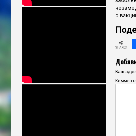
заболев
незамед
с вакци
Поде
SHARES
Добави
Ваш адрес
Коммент