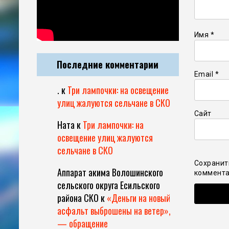
Имя
*
Последние комментарии
Email
*
.
к
Три лампочки: на освещение
улиц жалуются сельчане в СКО
Сайт
Ната
к
Три лампочки: на
освещение улиц жалуются
сельчане в СКО
Сохранит
Аппарат акима Волошинского
коммента
сельского округа Есильского
района СКО
к
«Деньги на новый
асфальт выброшены на ветер»,
— обращение