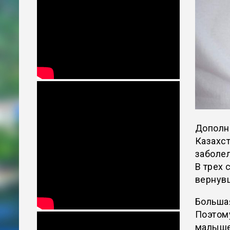
Дополни
Казахст
заболел
В трех 
вернувш
Большая
Поэтом
малышей