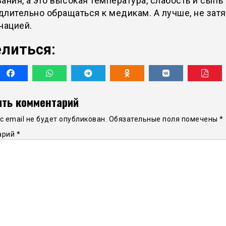
ания, а это высокая температура, слабость и сыпь
лительно обращаться к медикам. А лучше, не затя
нацией.
литься:
ть комментарий
 email не будет опубликован.
Обязательные поля помечены
*
арий
*