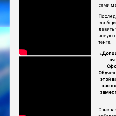
сами м
Последн
сообщил
девять
новую п
тенге.
«Допол
пя
Сфо
Обучен
этой в
нас п
замест
Санвра