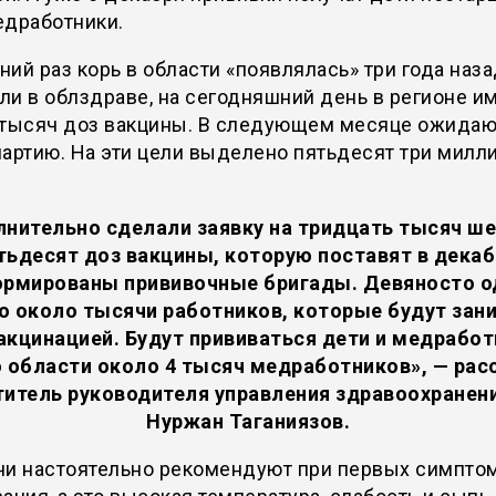
едработники.
ий раз корь в области «появлялась» три года наза
и в облздраве, на сегодняшний день в регионе и
 тысяч доз вакцины. В следующем месяце ожидаю
артию. На эти цели выделено пятьдесят три милл
нительно сделали заявку на тридцать тысяч ш
тьдесят доз вакцины, которую поставят в декаб
рмированы прививочные бригады. Девяносто о
о около тысячи работников, которые будут зан
акцинацией. Будут прививаться дети и медработ
о области около 4 тысяч медработников», — рас
итель руководителя управления здравоохранен
Нуржан Таганиязов.
чи настоятельно рекомендуют при первых симпто