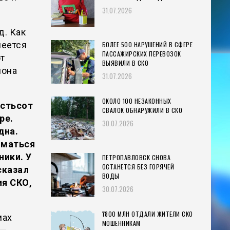
31.07.2026
д. Как
меется
БОЛЕЕ 500 НАРУШЕНИЙ В СФЕРЕ
ПАССАЖИРСКИХ ПЕРЕВОЗОК
т
ВЫЯВИЛИ В СКО
иона
31.07.2026
ОКОЛО 100 НЕЗАКОННЫХ
естьсот
СВАЛОК ОБНАРУЖИЛИ В СКО
ре.
30.07.2026
дна.
иматься
ники. У
ПЕТРОПАВЛОВСК СНОВА
ОСТАНЕТСЯ БЕЗ ГОРЯЧЕЙ
сказал
ВОДЫ
ия СКО,
30.07.2026
₸800 МЛН ОТДАЛИ ЖИТЕЛИ СКО
мах
МОШЕННИКАМ