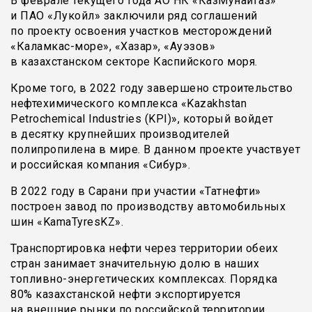
В феврале текущего года АО НК «КазМунайГаз»
и ПАО «Лукойл» заключили ряд соглашений
по проекту освоения участков месторождений
«Каламкас-море», «Хазар», «Ауэзов»
в казахстанском секторе Каспийского моря.
Кроме того, в 2022 году завершено строительство
нефтехимического комплекса «Kazakhstan
Petrochemical Industries (KPI)», который войдет
в десятку крупнейших производителей
полипропилена в мире. В данном проекте участвует
и российская компания «Сибур».
В 2022 году в Сарани при участии «Татнефти»
построен завод по производству автомобильных
шин «KamaTyresKZ».
Транспортировка нефти через территории обеих
стран занимает значительную долю в наших
топливно-энергетических комплексах. Порядка
80% казахстанской нефти экспортируется
на внешние рынки по российской территории