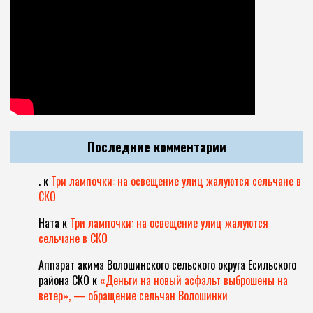
Последние комментарии
.
к
Три лампочки: на освещение улиц жалуются сельчане в
СКО
Ната
к
Три лампочки: на освещение улиц жалуются
сельчане в СКО
Аппарат акима Волошинского сельского округа Есильского
района СКО
к
«Деньги на новый асфальт выброшены на
ветер», — обращение сельчан Волошинки