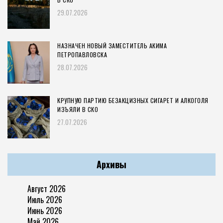
29.07.2026
НАЗНАЧЕН НОВЫЙ ЗАМЕСТИТЕЛЬ АКИМА
ПЕТРОПАВЛОВСКА
28.07.2026
КРУПНУЮ ПАРТИЮ БЕЗАКЦИЗНЫХ СИГАРЕТ И АЛКОГОЛЯ
ИЗЪЯЛИ В СКО
27.07.2026
Архивы
Август 2026
Июль 2026
Июнь 2026
Май 2026