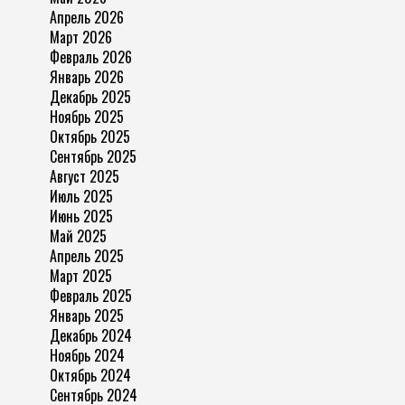
Апрель 2026
Март 2026
Февраль 2026
Январь 2026
Декабрь 2025
Ноябрь 2025
Октябрь 2025
Сентябрь 2025
Август 2025
Июль 2025
Июнь 2025
Май 2025
Апрель 2025
Март 2025
Февраль 2025
Январь 2025
Декабрь 2024
Ноябрь 2024
Октябрь 2024
Сентябрь 2024