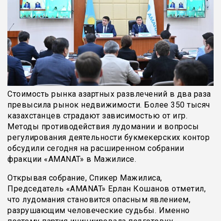
Стоимость рынка азартных развлечений в два раза
превысила рынок недвижимости. Более 350 тысяч
казахстанцев страдают зависимостью от игр.
Методы противодействия лудомании и вопросы
регулирования деятельности букмекерских контор
обсудили сегодня на расширенном собрании
фракции «AMANAT» в Мажилисе.
Открывая собрание, Спикер Мажилиса,
Председатель «AMANAT» Ерлан Кошанов отметил,
что лудомания становится опасным явлением,
разрушающим человеческие судьбы. Именно