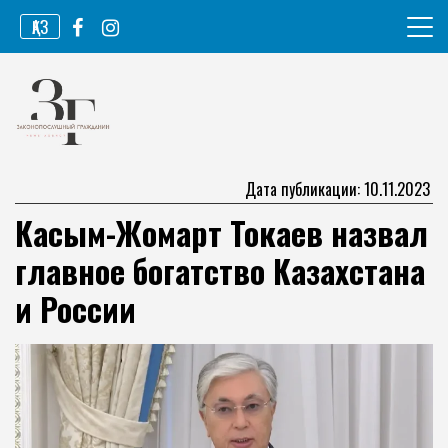
Перейти
ҚАЗ
к
содержимому
Информационное агентство
Законопослушный гражданин
Дата публикации: 10.11.2023
Касым-Жомарт Токаев назвал
главное богатство Казахстана
и России