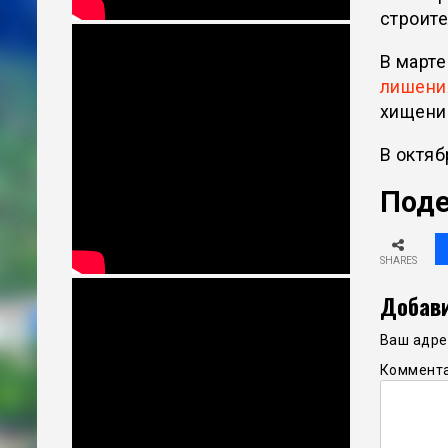
строит
В март
лишени
хищени
В октяб
Поде
SHARES
Добави
Ваш адрес
Коммент