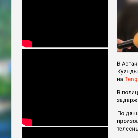
В Аста
Куанды
на
Teng
В полиц
задерж
По данн
произош
телесн