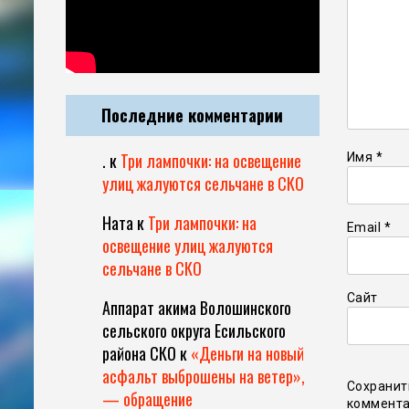
Последние комментарии
.
к
Три лампочки: на освещение
Имя
*
улиц жалуются сельчане в СКО
Ната
к
Три лампочки: на
Email
*
освещение улиц жалуются
сельчане в СКО
Сайт
Аппарат акима Волошинского
сельского округа Есильского
района СКО
к
«Деньги на новый
асфальт выброшены на ветер»,
Сохранит
— обращение
коммента