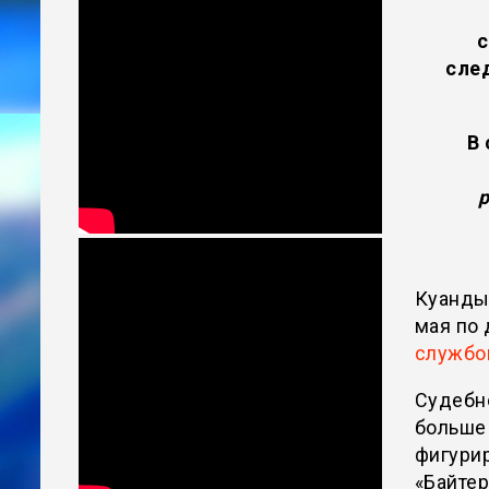
с
сле
В 
Куанды
мая по 
службой
Судебн
больше
фигури
«Байте