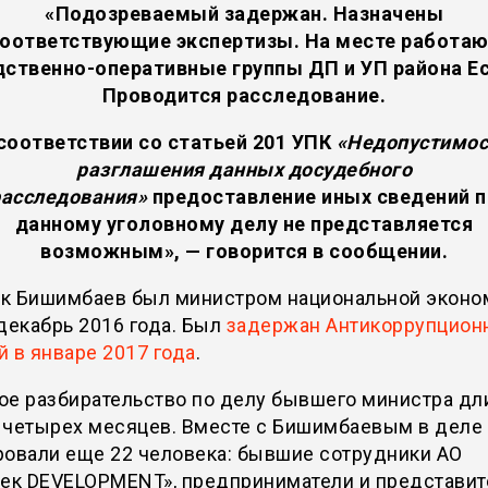
«Подозреваемый задержан. Назначены
оответствующие экспертизы. На месте работа
дственно-оперативные группы ДП и УП района Ес
Проводится расследование.
соответствии со статьей 201 УПК
«Недопустимос
разглашения данных досудебного
расследования»
предоставление иных сведений п
данному уголовному делу не представляется
возможным», — говорится в сообщении.
к Бишимбаев был министром национальной эконо
декабрь 2016 года. Был
задержан Антикоррупцион
 в январе 2017 года
.
ое разбирательство по делу бывшего министра дл
 четырех месяцев. Вместе с Бишимбаевым в деле
ровали еще 22 человека: бывшие сотрудники АО
рек DEVELOPMENT», предприниматели и представит