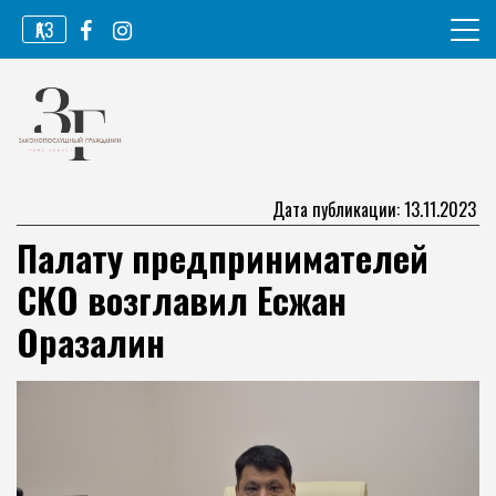
Перейти
ҚАЗ
к
содержимому
Информационное агентство
Законопослушный гражданин
Дата публикации: 13.11.2023
Палату предпринимателей
СКО возглавил Есжан
Оразалин