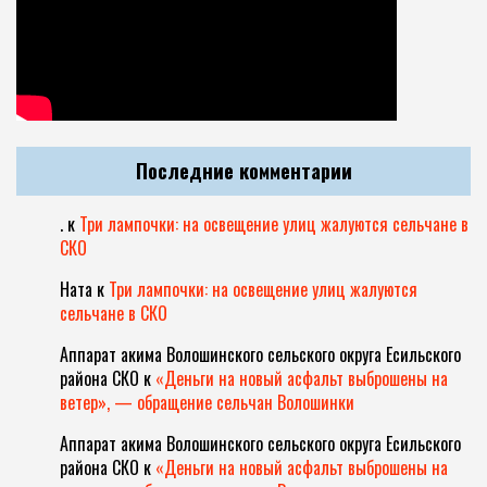
Последние комментарии
.
к
Три лампочки: на освещение улиц жалуются сельчане в
СКО
Ната
к
Три лампочки: на освещение улиц жалуются
сельчане в СКО
Аппарат акима Волошинского сельского округа Есильского
района СКО
к
«Деньги на новый асфальт выброшены на
ветер», — обращение сельчан Волошинки
Аппарат акима Волошинского сельского округа Есильского
района СКО
к
«Деньги на новый асфальт выброшены на