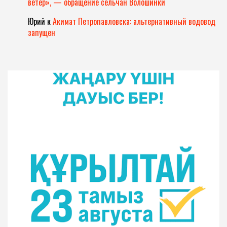
ветер», — обращение сельчан Волошинки
Юрий
к
Акимат Петропавловска: альтернативный водовод
запущен