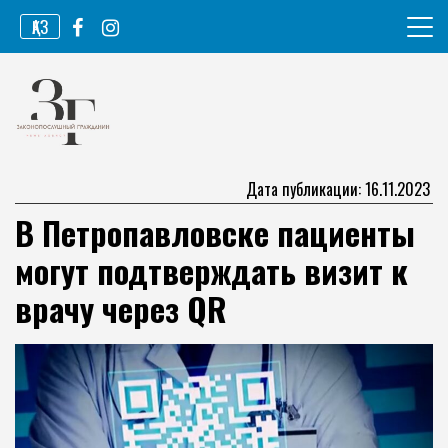
Перейти
ҚАЗ
к
содержимому
Информационное агентство
Законопослушный гражданин
Дата публикации: 16.11.2023
В Петропавловске пациенты
могут подтверждать визит к
врачу через QR