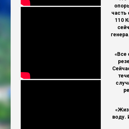
опоры
часть
110 
сей
генер
«Все
рез
Сейча
теч
случ
р
«Жизн
воду.