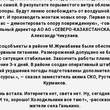
 самой. В результате порывистого ветра обло
 опоры. Будут линию освобождать от воздушной 
Квт. И производить монтаж новых опор. Первая з
час – демонтировать опору поврежденную», -гов
альный директор АО АО «СЕВЕРО-КАЗАХСТАНСКАЯ
Александр Чекулаев.
 соцобъекты в районе М.Жумабаева были обесп
ервным питанием. Разморожений допущено не б
с ситуация стабильная. Закончить работы плани
ение 3-х дней. В районе создан оперативный штаб
ай ухудшения погоды подготовлены дополните
есурсы.», — сказал заместитель акима СКО, Руст
Курманов.
ь встала. Интернета нет, света нет. Ну, сегодн
 И то, хорошо! Холодильники все тают», -расска
жители села Ганькино.