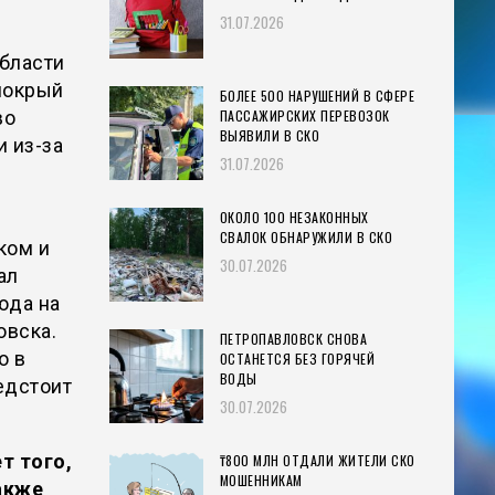
31.07.2026
области
мокрый
БОЛЕЕ 500 НАРУШЕНИЙ В СФЕРЕ
ПАССАЖИРСКИХ ПЕРЕВОЗОК
во
ВЫЯВИЛИ В СКО
и из-за
31.07.2026
ОКОЛО 100 НЕЗАКОННЫХ
СВАЛОК ОБНАРУЖИЛИ В СКО
ком и
30.07.2026
ал
юда на
овска.
ПЕТРОПАВЛОВСК СНОВА
о в
ОСТАНЕТСЯ БЕЗ ГОРЯЧЕЙ
ВОДЫ
едстоит
30.07.2026
т того,
₸800 МЛН ОТДАЛИ ЖИТЕЛИ СКО
МОШЕННИКАМ
акже