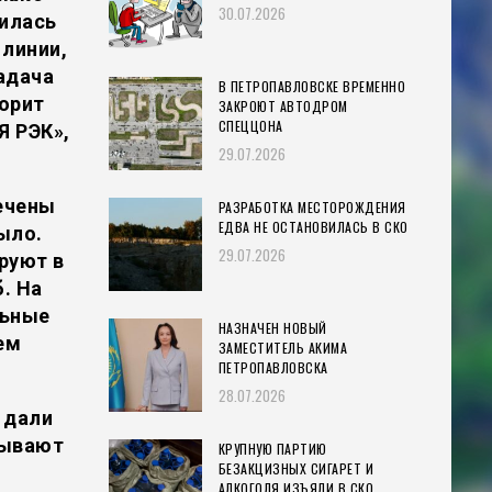
30.07.2026
милась
линии,
адача
В ПЕТРОПАВЛОВСКЕ ВРЕМЕННО
орит
ЗАКРОЮТ АВТОДРОМ
СПЕЦЦОНА
 РЭК»,
29.07.2026
ечены
РАЗРАБОТКА МЕСТОРОЖДЕНИЯ
ЕДВА НЕ ОСТАНОВИЛАСЬ В СКО
ыло.
29.07.2026
руют в
. На
льные
НАЗНАЧЕН НОВЫЙ
ем
ЗАМЕСТИТЕЛЬ АКИМА
ПЕТРОПАВЛОВСКА
28.07.2026
я дали
зывают
КРУПНУЮ ПАРТИЮ
БЕЗАКЦИЗНЫХ СИГАРЕТ И
АЛКОГОЛЯ ИЗЪЯЛИ В СКО