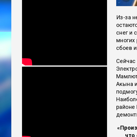
Из-за н
остают
снег и 
многих 
сбоев и
Сейчас
Электр
Мамлют
Акына 
подмог
Наибол
районе
демонт
«Произ
что