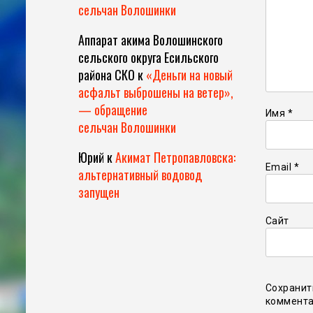
сельчан Волошинки
Аппарат акима Волошинского
сельского округа Есильского
района СКО
к
«Деньги на новый
асфальт выброшены на ветер»,
— обращение
Имя
*
сельчан Волошинки
Юрий
к
Акимат Петропавловска:
Email
*
альтернативный водовод
запущен
Сайт
Сохранит
коммента