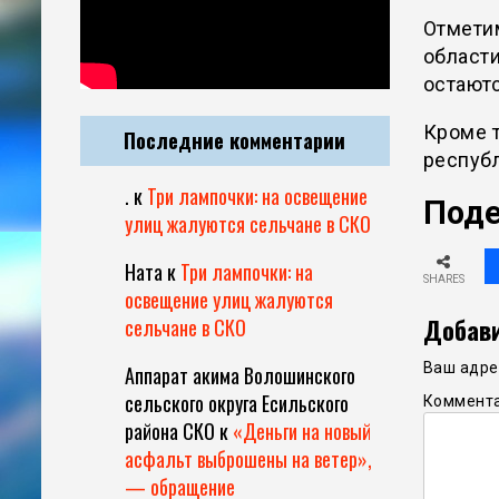
Отметим
области
остаютс
Кроме т
Последние комментарии
республ
.
к
Три лампочки: на освещение
Поде
улиц жалуются сельчане в СКО
Ната
к
Три лампочки: на
SHARES
освещение улиц жалуются
Добави
сельчане в СКО
Ваш адрес
Аппарат акима Волошинского
сельского округа Есильского
Коммент
района СКО
к
«Деньги на новый
асфальт выброшены на ветер»,
— обращение