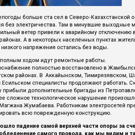
епогоды больше ста сел в Северо-Казахстанской 
ся без электричества. Там в минувшие выходные 
сильный ветер привели к аварийному отключению 
районах. А в некоторых населённых пунктах жител
 низкого напряжения остались без воды.
 полным ходом идут ремонтные работы.
оснабжение полностью восстановлено в Жамбылс
ском районах. В Аккайынском, Тимирязявском, Ш
и Есильском специалисты продолжают работать. С
у прибыли дополнительные бригады из Петропавл
ее сложное технологическое нарушение произошл
 Магжана Жумабаева. Работникам электросетей пр
ировать всю поврежденную конструкцию.
ошло падение самой верхней части опоры за сче
 обледенение самого провода, как мы видим и т