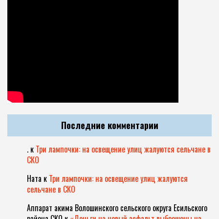
Последние комментарии
.
к
Три лампочки: на освещение улиц жалуются сельчане в
СКО
Ната
к
Три лампочки: на освещение улиц жалуются
сельчане в СКО
Аппарат акима Волошинского сельского округа Есильского
района СКО
к
«Деньги на новый асфальт выброшены на