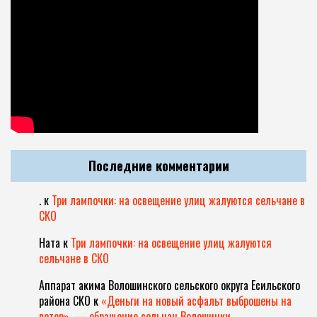
Последние комментарии
.
к
Три лампочки: на освещение улиц жалуются сельчане в
СКО
Ната
к
Три лампочки: на освещение улиц жалуются
сельчане в СКО
Аппарат акима Волошинского сельского округа Есильского
района СКО
к
«Деньги на новый асфальт выброшены на
ветер», — обращение сельчан Волошинки