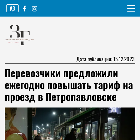
Перейти
ҚАЗ
к
содержимому
Информационное агентство
Законопослушный гражданин
Дата публикации: 15.12.2023
Перевозчики предложили
ежегодно повышать тариф на
проезд в Петропавловске