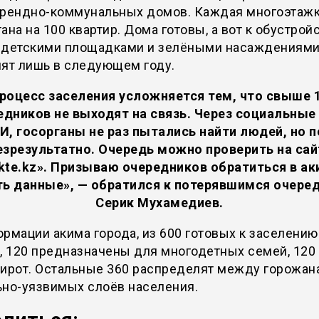
арендно-коммунальных домов. Каждая многоэтаж
ана на 100 квартир. Дома готовы, а вот к обустрой
 детскими площадками и зелёными насаждениям
пят лишь в следующем году.
роцесс заселения усложняется тем, что свыше 
едников не выходят на связь. Через социальные 
И, госорганы не раз пытались найти людей, но п
езрезультатно. Очередь можно проверить на сай
kte.kz». Призываю очередников обратиться в ак
ть данные», — обратился к потерявшимся очере
Серик Мухамедиев.
рмации акима города, из 600 готовых к заселению
, 120 предназначены для многодетных семей, 120
сирот. Остальные 360 распределят между горожан
ьно-уязвимых слоёв населения.