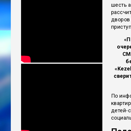
шесть 
рассчит
дворов
присту
«П
очер
СМ
б
«Keze
свери
По инфо
квартир
детей-
социал