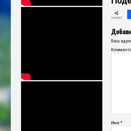
Поде
SHARES
Добави
Ваш адрес
Коммент
Имя
*