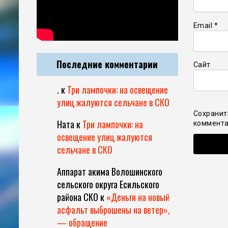
Email
*
Последние комментарии
Сайт
.
к
Три лампочки: на освещение
улиц жалуются сельчане в СКО
Сохранит
Ната
к
Три лампочки: на
коммента
освещение улиц жалуются
сельчане в СКО
Аппарат акима Волошинского
сельского округа Есильского
района СКО
к
«Деньги на новый
асфальт выброшены на ветер»,
— обращение