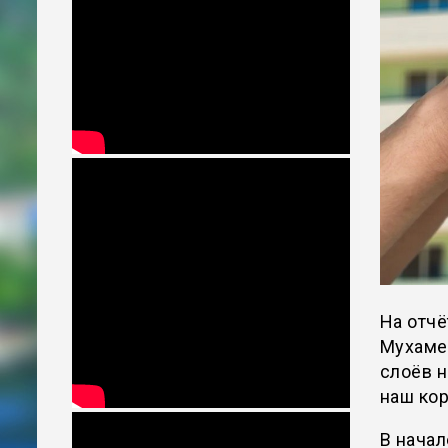
На отчё
Мухаме
слоёв н
наш ко
В начал