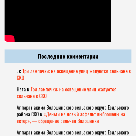
Последние комментарии
.
к
Три лампочки: на освещение улиц жалуются сельчане в
СКО
Ната
к
Три лампочки: на освещение улиц жалуются
сельчане в СКО
Аппарат акима Волошинского сельского округа Есильского
района СКО
к
«Деньги на новый асфальт выброшены на
ветер», — обращение сельчан Волошинки
Аппарат акима Волошинского сельского округа Есильского