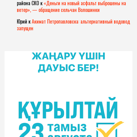
района СКО
к
«Деньги на новый асфальт выброшены на
ветер», — обращение сельчан Волошинки
Юрий
к
Акимат Петропавловска: альтернативный водовод
запущен