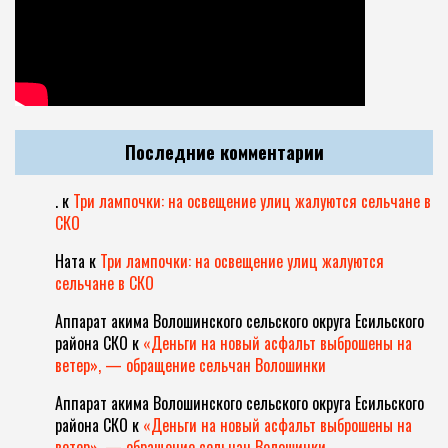
Последние комментарии
.
к
Три лампочки: на освещение улиц жалуются сельчане в
СКО
Ната
к
Три лампочки: на освещение улиц жалуются
сельчане в СКО
Аппарат акима Волошинского сельского округа Есильского
района СКО
к
«Деньги на новый асфальт выброшены на
ветер», — обращение сельчан Волошинки
Аппарат акима Волошинского сельского округа Есильского
района СКО
к
«Деньги на новый асфальт выброшены на
ветер», — обращение сельчан Волошинки