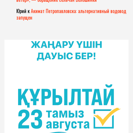
Юрий
к
Акимат Петропавловска: альтернативный водовод
запущен