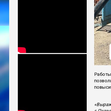
Работы
позвол
повыси
«Выраж
г.Петр