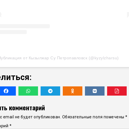
Публикация от Кызылжар Су Петропавловск (@kyzylzharsu)
литься:
ть комментарий
 email не будет опубликован.
Обязательные поля помечены
*
арий
*