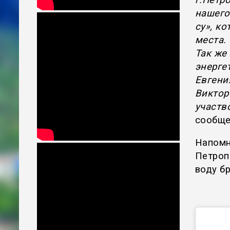
нашего
су», к
места.
Так же
энерге
Евгени
Виктор
участв
сообще
Напомн
Петроп
воду б