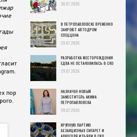
30.07.2026
ылжар
очие
В ПЕТРОПАВЛОВСКЕ ВРЕМЕННО
ЗАКРОЮТ АВТОДРОМ
гады
СПЕЦЦОНА
29.07.2026
рея
РАЗРАБОТКА МЕСТОРОЖДЕНИЯ
гласит
ЕДВА НЕ ОСТАНОВИЛАСЬ В СКО
29.07.2026
agram.
НАЗНАЧЕН НОВЫЙ
ех пор
ЗАМЕСТИТЕЛЬ АКИМА
рого.
ПЕТРОПАВЛОВСКА
28.07.2026
КРУПНУЮ ПАРТИЮ
БЕЗАКЦИЗНЫХ СИГАРЕТ И
АЛКОГОЛЯ ИЗЪЯЛИ В СКО