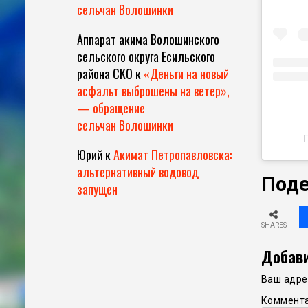
сельчан Волошинки
Аппарат акима Волошинского
сельского округа Есильского
района СКО
к
«Деньги на новый
асфальт выброшены на ветер»,
— обращение
сельчан Волошинки
Юрий
к
Акимат Петропавловска:
альтернативный водовод
Поде
запущен
SHARES
Добави
Ваш адрес
Коммент