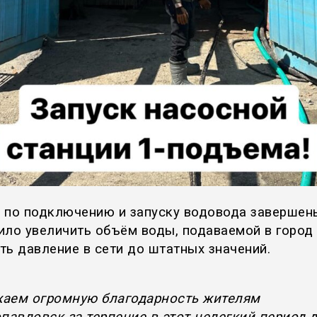
 по подключению и запуску водовода завершен
ило увеличить объём воды, подаваемой в город
ть давление в сети до штатных значений.
аем огромную благодарность жителям
опавловск за терпение в этот нелегкий период 