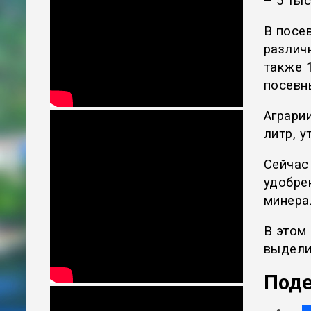
– 5 тыс
В посе
различ
также 
посевн
Аграри
литр, 
Сейчас
удобрен
минера
В этом
выдели
Поде