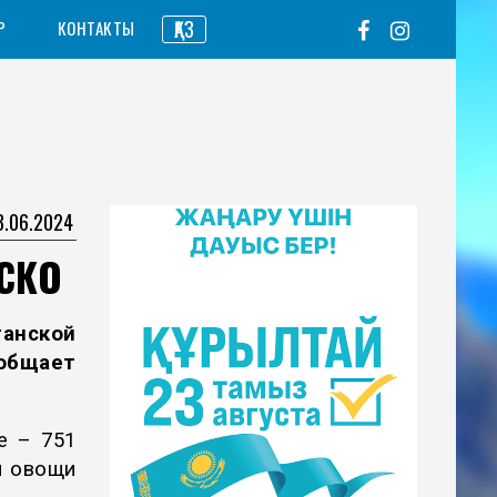
ҚАЗ
Р
КОНТАКТЫ
3.06.2024
 СКО
анской
общает
е – 751
и овощи