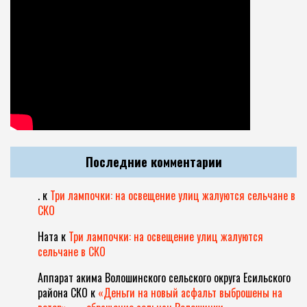
Последние комментарии
.
к
Три лампочки: на освещение улиц жалуются сельчане в
СКО
Ната
к
Три лампочки: на освещение улиц жалуются
сельчане в СКО
Аппарат акима Волошинского сельского округа Есильского
района СКО
к
«Деньги на новый асфальт выброшены на