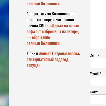
сельчан Волошинки
Аппарат акима Волошинского
сельского округа Есильского
района СКО
к
«Деньги на новый
асфальт выброшены на ветер»,
— обращение
сельчан Волошинки
Юрий
к
Акимат Петропавловска:
Имя
*
альтернативный водовод
запущен
Email
*
Сайт