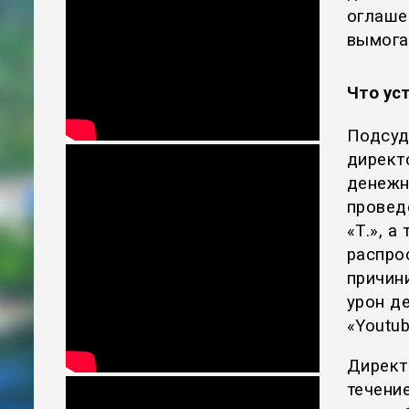
оглаше
вымога
Что ус
Подсуди
директ
денежн
провед
«Т.», а
распро
причин
урон д
«Youtub
Директо
течени