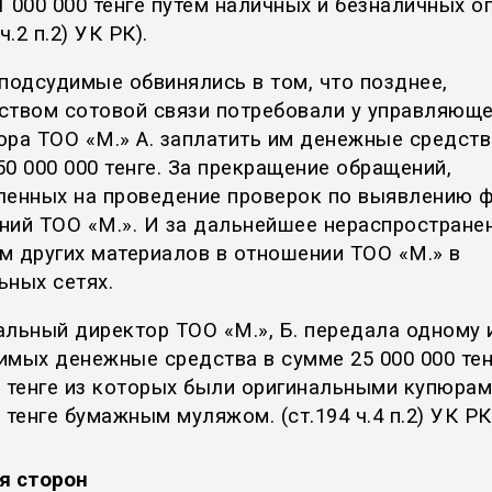
 000 000 тенге путем наличных и безналичных о
ч.2 п.2) УК РК).
 подсудимые обвинялись в том, что позднее,
ством сотовой связи потребовали у управляюще
ора ТОО «M.» А. заплатить им денежные средств
0 000 000 тенге. За прекращение обращений,
ленных на проведение проверок по выявлению 
ний ТОО «M.». И за дальнейшее нераспростране
м других материалов в отношении ТОО «M.» в
ьных сетях.
альный директор ТОО «M.», Б. передала одному 
имых денежные средства в сумме 25 000 000 тенг
0 тенге из которых были оригинальными купюрам
 тенге бумажным муляжом. (ст.194 ч.4 п.2) УК РК
я сторон