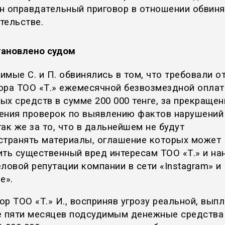
н оправдательный приговор в отношении обвин
тельстве.
тановлено судом
мые С. и П. обвинялись в том, что требовали о
ора ТОО «Т.» ежемесячной безвозмездной опла
ых средств в сумме 200 000 тенге, за прекращен
ения проверок по выявлению фактов нарушений
 так же за то, что в дальнейшем не будут
странять материалы, оглашение которых может
ить существенный вред интересам ТОО «Т.» и на
еловой репутации компании в сети «Instagram» и
e».
р ТОО «Т.» И., восприняв угрозу реальной, выпл
е пяти месяцев подсудимым денежные средства