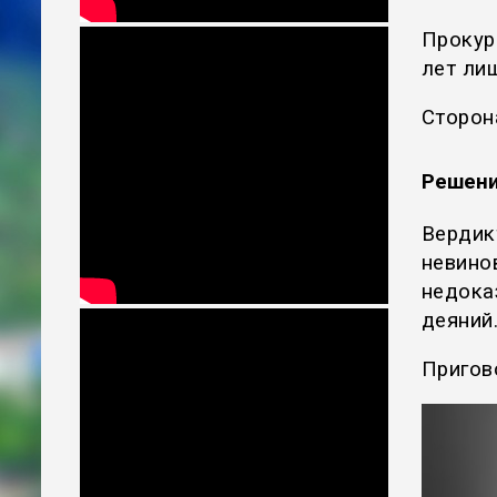
Прокур
лет ли
Сторон
Решени
Вердик
невино
недока
деяний
Пригов