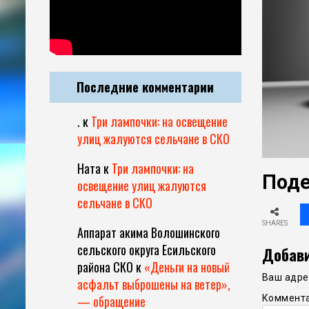
Последние комментарии
.
к
Три лампочки: на освещение
улиц жалуются сельчане в СКО
Ната
к
Три лампочки: на
Поде
освещение улиц жалуются
сельчане в СКО
SHARES
Аппарат акима Волошинского
сельского округа Есильского
Добави
района СКО
к
«Деньги на новый
Ваш адрес
асфальт выброшены на ветер»,
Коммент
— обращение