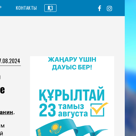
ҚАЗ
Р
КОНТАКТЫ
7.08.2024
о
е
анин
.
ым
й