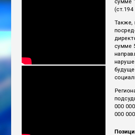
сумме 1
(ст.194 
Также,
посред
директ
сумме 5
направ
наруше
будуще
социал
Регион
подсуд
000 00
000 000
Позици