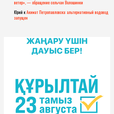
ветер», — обращение сельчан Волошинки
Юрий
к
Акимат Петропавловска: альтернативный водовод
запущен