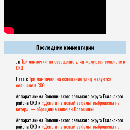
Последние комментарии
.
к
Три лампочки: на освещение улиц жалуются сельчане в
СКО
Ната
к
Три лампочки: на освещение улиц жалуются
сельчане в СКО
Аппарат акима Волошинского сельского округа Есильского
района СКО
к
«Деньги на новый асфальт выброшены на
ветер», — обращение сельчан Волошинки
Аппарат акима Волошинского сельского округа Есильского
района СКО
к
«Деньги на новый асфальт выброшены на