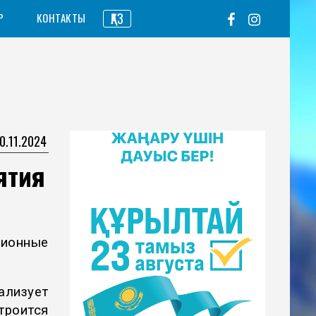
ҚАЗ
Р
КОНТАКТЫ
0.11.2024
ятия
ционные
ализует
троится