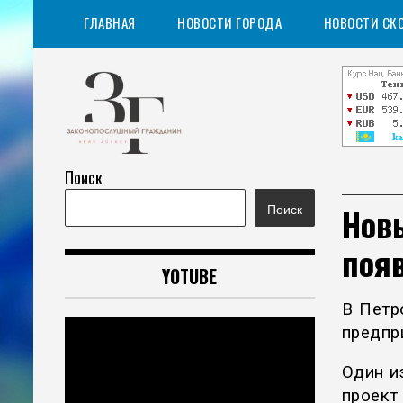
Перейти
ГЛАВНАЯ
НОВОСТИ ГОРОДА
НОВОСТИ СК
к
содержимому
Поиск
Информационное агентство
Законопослушный
Нов
Поиск
гражданин
появ
YOTUBE
В Петр
предпр
Один и
проект