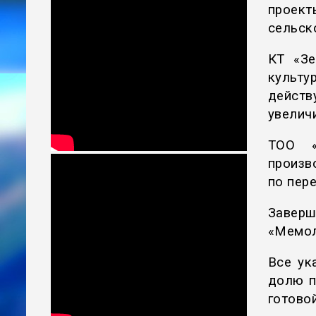
проек
сельск
КТ «Зе
культу
дейст
увеличи
ТОО «
произв
по пере
Завер
«Мемол
Все ук
долю п
готово