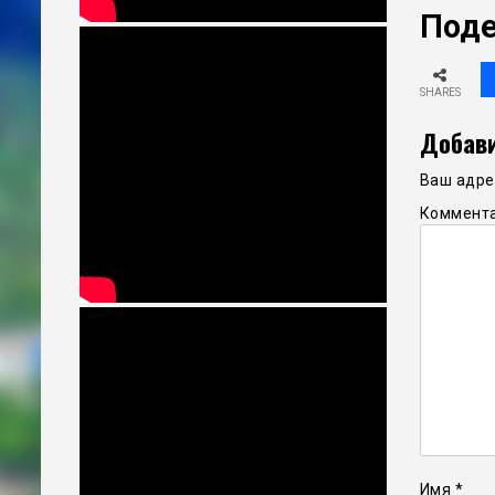
Поде
SHARES
Добави
Ваш адрес
Коммент
Имя
*