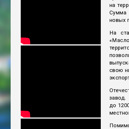
на тер
Сумма 
новых 
На ста
«Масло
террит
позвол
выпуск
свою н
экспор
Отечес
завод.
до 120
местно
Помим