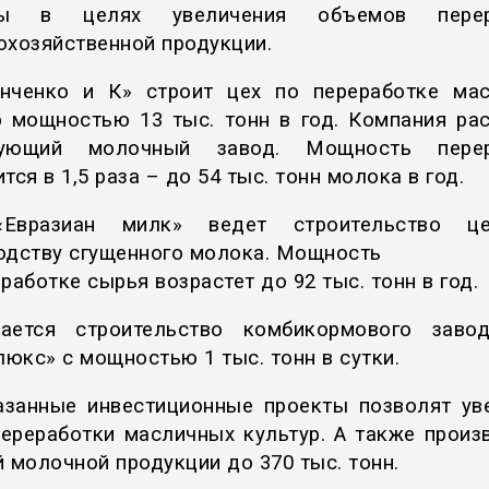
ты в целях увеличения объемов перер
охозяйственной продукции.
нченко и К» строит цех по переработке ма
р мощностью 13 тыс. тонн в год. Компания ра
вующий молочный завод. Мощность перер
тся в 1,5 раза – до 54 тыс. тонн молока в год.
Евразиан милк» ведет строительство ц
одству сгущенного молока. Мощность
работке сырья возрастет до 92 тыс. тонн в год.
шается строительство комбикормового заво
юкс» с мощностью 1 тыс. тонн в сутки.
азанные инвестиционные проекты позволят ув
ереработки масличных культур. А также произ
й молочной продукции до 370 тыс. тонн.