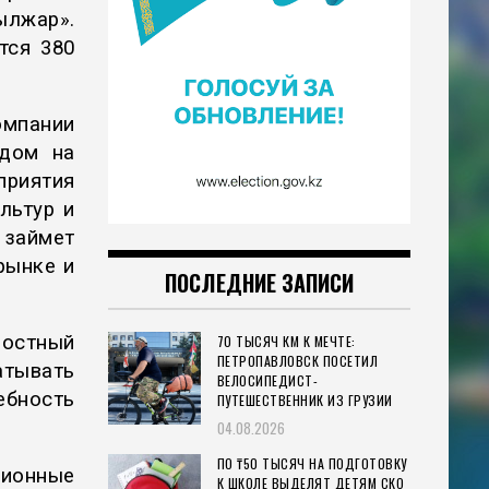
ылжар».
тся 380
омпании
одом на
приятия
льтур и
 займет
рынке и
ПОСЛЕДНИЕ ЗАПИСИ
постный
70 ТЫСЯЧ КМ К МЕЧТЕ:
ПЕТРОПАВЛОВСК ПОСЕТИЛ
атывать
ВЕЛОСИПЕДИСТ-
ебность
ПУТЕШЕСТВЕННИК ИЗ ГРУЗИИ
04.08.2026
ПО ₸50 ТЫСЯЧ НА ПОДГОТОВКУ
ионные
К ШКОЛЕ ВЫДЕЛЯТ ДЕТЯМ СКО