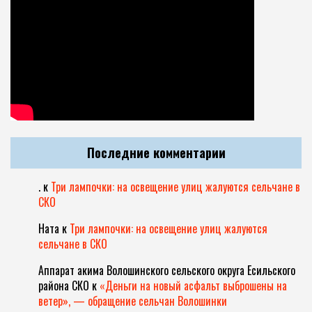
Последние комментарии
.
к
Три лампочки: на освещение улиц жалуются сельчане в
СКО
Ната
к
Три лампочки: на освещение улиц жалуются
сельчане в СКО
Аппарат акима Волошинского сельского округа Есильского
района СКО
к
«Деньги на новый асфальт выброшены на
ветер», — обращение сельчан Волошинки