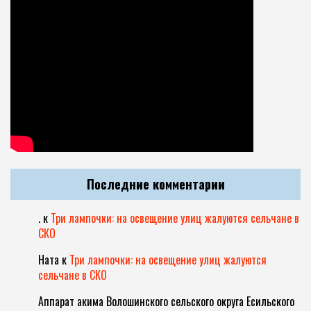
Последние комментарии
.
к
Три лампочки: на освещение улиц жалуются сельчане в
СКО
Ната
к
Три лампочки: на освещение улиц жалуются
сельчане в СКО
Аппарат акима Волошинского сельского округа Есильского