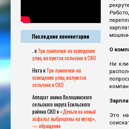
рекру
Работ
перепл
зарпла
мошенн
Последние комментарии
О комп
.
к
Три лампочки: на освещение
улиц жалуются сельчане в СКО
Ни кли
Ната
к
Три лампочки: на
распол
освещение улиц жалуются
попрос
сельчане в СКО
компани
Аппарат акима Волошинского
Зарпла
сельского округа Есильского
района СКО
к
«Деньги на новый
Это на
асфальт выброшены на ветер»,
соиска
— обращение