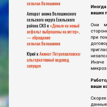
сельчан Волошинки
Иног
ваших 
Аппарат акима Волошинского
сельского округа Есильского
Они м
района СКО
к
«Деньги на новый
сторон
асфальт выброшены на ветер»,
— обращение
при по
сельчан Волошинки
догово
пригла
Юрий
к
Акимат Петропавловска:
незапо
альтернативный водовод
Иначе 
запущен
микроз
Работо
ваши к
Скорее
данные