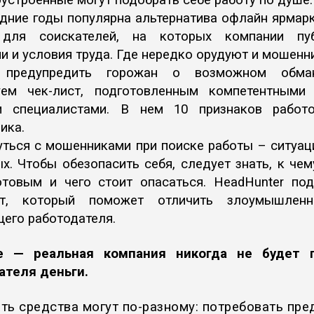
устроенные могут подобрать себе работу по душе
дние годы популярна альтернатива офлайн ярмар
для соискателей, на которых компании пу
и и условия труда. Где нередко орудуют и мошенн
 предупредить горожан о возможном обма
уем чек-лист, подготовленным компетентными
и специалистами. В нем 10 признаков работо
ика.
ться с мошенниками при поиске работы – ситуац
х. Чтобы обезопасить себя, следует знать, к че
отовым и чего стоит опасаться.
HeadHunter
под
ст, который поможет отличить злоумышлен
его работодателя.
е — реальная компания никогда не будет 
ателя деньги.
ть средства могут по-разному: потребовать пре