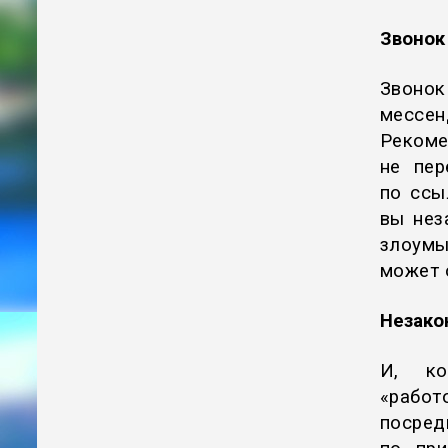
Звонок
Звоно
мессен
Реком
не пер
по ссы
вы нез
злоумы
может 
Незако
И, ко
«работ
посред