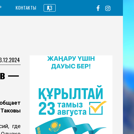
ҚАЗ
Р
КОНТАКТЫ
3.12.2024
ев —
ообщает
 Таковы
ий, где