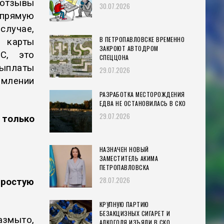
отзывы
30.07.2026
апрямую
случае,
В ПЕТРОПАВЛОВСКЕ ВРЕМЕННО
й карты
ЗАКРОЮТ АВТОДРОМ
С, это
СПЕЦЦОНА
ыплаты
29.07.2026
рмлении
РАЗРАБОТКА МЕСТОРОЖДЕНИЯ
ЕДВА НЕ ОСТАНОВИЛАСЬ В СКО
29.07.2026
 только
НАЗНАЧЕН НОВЫЙ
ЗАМЕСТИТЕЛЬ АКИМА
ПЕТРОПАВЛОВСКА
28.07.2026
простую
КРУПНУЮ ПАРТИЮ
БЕЗАКЦИЗНЫХ СИГАРЕТ И
змыто,
АЛКОГОЛЯ ИЗЪЯЛИ В СКО