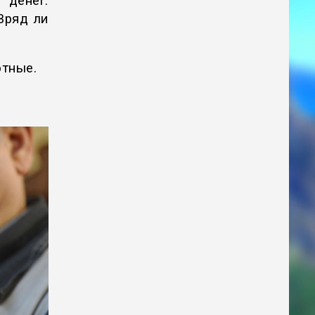
 денег.
 Вряд ли
отные.