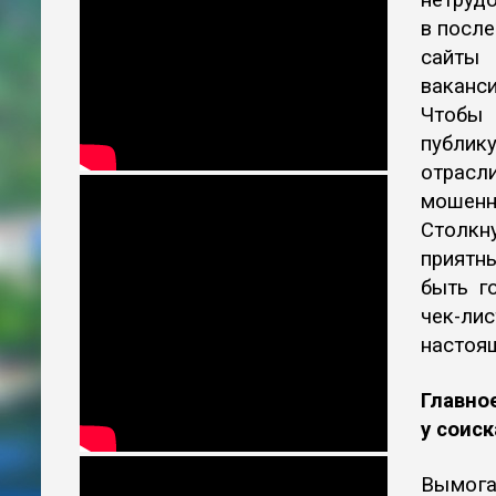
нетрудо
в после
сайты 
ваканси
Чтобы
публик
отрасл
мошенн
Столкну
приятны
быть г
чек-ли
настоящ
Главно
у соиск
Вымога