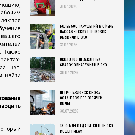
икацию,
31.07.2026
абочим
ляются
БОЛЕЕ 500 НАРУШЕНИЙ В СФЕРЕ
чение
ПАССАЖИРСКИХ ПЕРЕВОЗОК
 вашего
ВЫЯВИЛИ В СКО
кателей
31.07.2026
. Также
айтах-
ОКОЛО 100 НЕЗАКОННЫХ
СВАЛОК ОБНАРУЖИЛИ В СКО
аз нет.
30.07.2026
м найти
ПЕТРОПАВЛОВСК СНОВА
зование
ОСТАНЕТСЯ БЕЗ ГОРЯЧЕЙ
ВОДЫ
еводить
30.07.2026
₸800 МЛН ОТДАЛИ ЖИТЕЛИ СКО
который
МОШЕННИКАМ