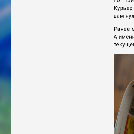
по при
Курьер 
вам ну
Ранее 
А имен
текуще