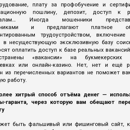
рудование, плату за профобучение и сертиф
трационную пошлину, депозит, доступ к р
иалам… Иногда мошенники представ
едниками и предлагают платное обу
нтированным трудоустройством, включение
 в несуществующую эксклюзивную базу соис
осят оплатить доступ к базе реальных вакансий
остранены «вакансии» на букмекерских с
евках или онлайн-казино. Нет, нет и ещё р
н из перечисленных вариантов не поможет ва
ую работу.
олее хитрый способ отъёма денег — исполь
ы-гаранта, через которую вам обещают пер
ту
жет быть фальшивый или фишинговый сайт, 