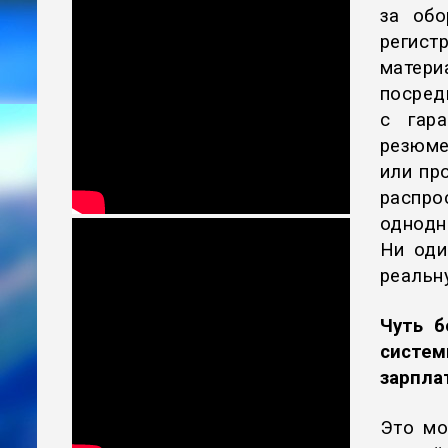
за обо
регис
матер
поср
с гара
резюме
или пр
распр
однодн
Ни оди
реальн
Чуть б
систем
зарпла
Это мо