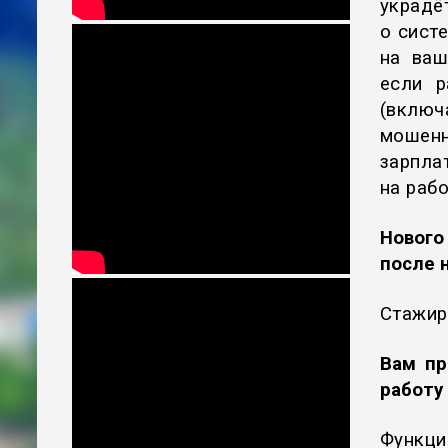
украд
о сист
на ваш
если р
(вклю
мошен
зарпла
на рабо
Нового
после 
Стажир
Вам пр
работу
Функц