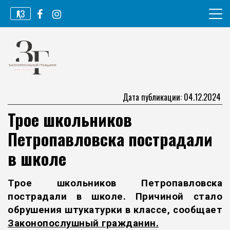
Перейти
ҚАЗ
к
содержимому
Информационное агентство
Законопослушный гражданин
Дата публикации: 04.12.2024
Трое школьников
Петропавловска пострадали
в школе
Трое школьников Петропавловска
пострадали в школе. Причиной стало
обрушения штукатурки в классе, сообщает
Законопослушный гражданин
.