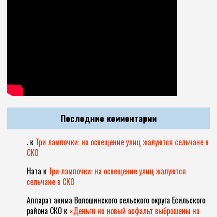
Последние комментарии
.
к
Три лампочки: на освещение улиц жалуются сельчане в
СКО
Ната
к
Три лампочки: на освещение улиц жалуются
сельчане в СКО
Аппарат акима Волошинского сельского округа Есильского
района СКО
к
«Деньги на новый асфальт выброшены на