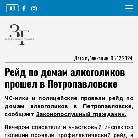
Перейти
ҚАЗ
к
содержимому
Информационное агентство
Законопослушный гражданин
Дата публикации: 05.12.2024
Рейд по домам алкоголиков
прошел в Петропавловске
ЧС-ник
и и полицейские провели рейд по
домам алкоголиков в Петропавловске,
сообщает
Законопослушный гражданин
.
Вечером спасатели и участковый инспектор
полиции провели профилактический рейд в