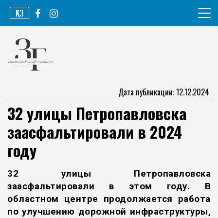
Перейти
ҚАЗ
к
содержимому
Информационное агентство
Законопослушный гражданин
Дата публикации: 12.12.2024
32 улицы Петропавловска
заасфальтировали в 2024
году
32 улицы Петропавловска
заасфальтировали в этом году. В
областном центре продолжается работа
по улучшению дорожной инфраструк
туры,