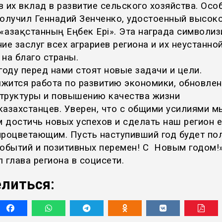
в их вклад в развитие сельского хозяйства. Осо
получил Геннадий Зенченко, удостоенный высок
«Қазақстанның Еңбек Ері». Эта награда символиз
ие заслуг всех аграриев региона и их неустанно
 на благо страны.
году перед нами стоят новые задачи и цели.
жится работа по развитию экономики, обновле
труктуры и повышению качества жизни
казахстанцев. Уверен, что с общими усилиями м
 достичь новых успехов и сделать наш регион 
процветающим. Пусть наступивший год будет по
событий и позитивных перемен! С Новым годом!»
 глава региона в социсети.
литься: