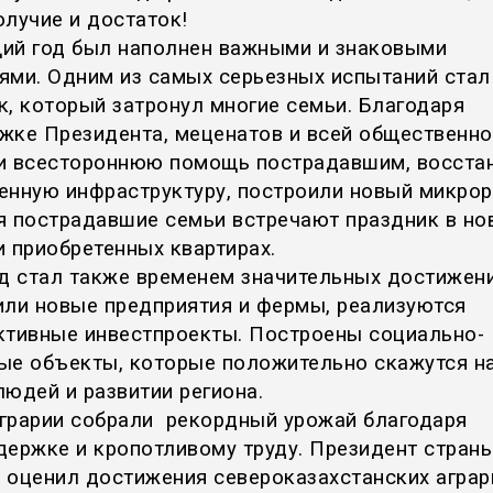
олучие и достаток!
ий год был наполнен важными и знаковыми
ями. Одним из самых серьезных испытаний стал
к, который затронул многие семьи. Благодаря
жке Президента, меценатов и всей общественно
и всестороннюю помощь пострадавшим, восста
енную инфраструктуру, построили новый микрор
я пострадавшие семьи встречают праздник в но
и приобретенных квартирах.
од стал также временем значительных достижени
или новые предприятия и фермы, реализуются
ктивные инвестпроекты. Построены социально-
ые объекты, которые положительно скажутся н
людей и развитии региона.
грарии собрали рекордный урожай благодаря
держке и кропотливому труду. Президент стран
 оценил достижения североказахстанских аграр