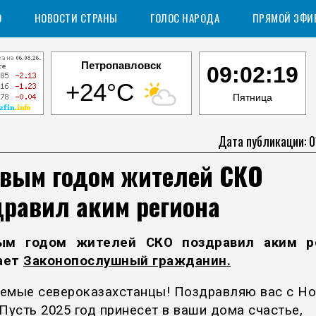
О
НОВОСТИ СТРАНЫ
ГОЛОС НАРОДА
ПРЯМОЙ ЭФИ
Петропавловск
09:02:20
+24°C
Пятница
Дата публикации: 0
овым годом жителей СКО
дравил аким региона
ым годом жителей СКО поздравил аким ре
ает
Законопослушный гражданин
.
емые североказахстанцы! Поздравляю вас с Н
Пусть 2025 год принесет в ваши дома счастье,