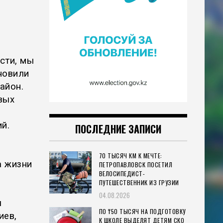
сти, мы
новили
айон.
вых
й.
ПОСЛЕДНИЕ ЗАПИСИ
70 ТЫСЯЧ КМ К МЕЧТЕ:
а жизни
ПЕТРОПАВЛОВСК ПОСЕТИЛ
ВЕЛОСИПЕДИСТ-
ПУТЕШЕСТВЕННИК ИЗ ГРУЗИИ
04.08.2026
ы
ПО ₸50 ТЫСЯЧ НА ПОДГОТОВКУ
иев,
К ШКОЛЕ ВЫДЕЛЯТ ДЕТЯМ СКО