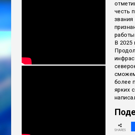
отмети
честь 
звания 
признан
работы
В 2025 
Продол
инфрас
северо
сможем
более 
ярких 
написал
Поде
SHARES