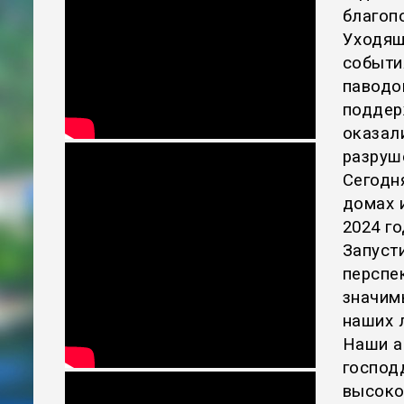
благоп
Уходящ
событи
паводо
поддер
оказал
разруш
Сегодн
домах 
2024 г
Запуст
перспе
значим
наших 
Наши а
господ
высоко