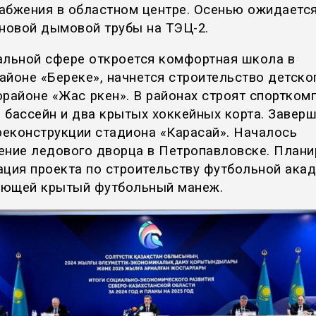
абжения в областном центре. Осенью ожидаетс
 новой дымовой трубы на ТЭЦ-2.
альной сфере откроется комфортная школа в
айоне «Береке», начнется строительство детско
районе «Жас Өркен». В районах строят спортком
 бассейн и два крытых хоккейных корта. Заверш
 реконструкции стадиона «Карасай». Началось
ение ледового дворца в Петропавловске. Плани
ация проекта по строительству футбольной акад
ющей крытый футбольный манеж.