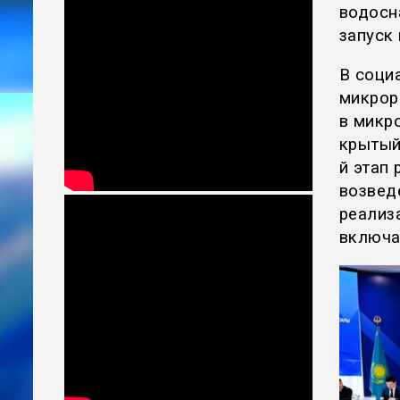
водосн
запуск
В соци
микрор
в микро
крытый
й этап
возвед
реализ
включа