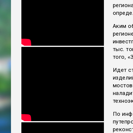
регион
опреде
Аким о
регион
инвест
тыс. т
того, «
Идет с
издели
мостов
налади
техноэ
По инф
путепр
реконс