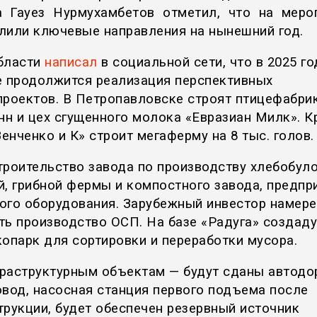
а Гауез Нурмухамбетов отметил, что на меро
лили ключевые направления на нынешний год.
бласти
написал
в социальной сети, что в 2025 го
е продолжится реализация перспективных
проектов. В Петропавловске строят птицефабрик
онн и цех сгущенного молока «Евразиан Милк». 
Зенченко и К» строит мегаферму на 8 тыс. голов.
троительство завода по производству хлебобул
й, грибной фермы и компостного завода, предпр
ого оборудования. Зарубежный инвестор намере
ть производство ОСП. На базе «Радуга» создаду
копарк для сортировки и переработки мусора.
раструктурным объектам — будут сданы автод
овод, насосная станция первого подъема после
трукции, будет обеспечен резервный источник