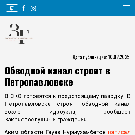
Перейти
ҚАЗ
к
содержимому
Информационное агентство
Законопослушный гражданин
Дата публикации: 10.02.2025
Обводной канал строят в
Петропавловске
В СКО готовятся к предстоящему паводку. В
Петропавловске строят обводной канал
возле гидроузла, сообщает
Законопослушный гражданин.
Аким области Гауез Нурмухамбетов
написал