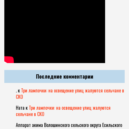
Последние комментарии
.
к
Три лампочки: на освещение улиц жалуются сельчане в
СКО
Ната
к
Три лампочки: на освещение улиц жалуются
сельчане в СКО
Аппарат акима Волошинского сельского округа Есильского