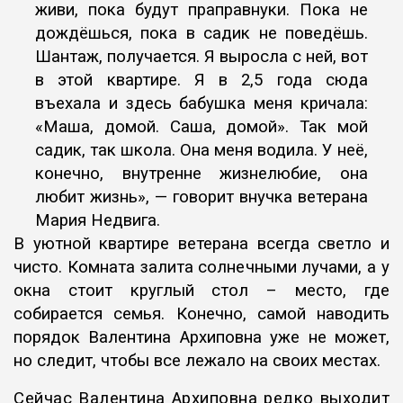
живи, пока
будут праправнуки. Пока не
дождёшься, пока в садик не поведёшь.
Шантаж, получается.
Я выросла с ней, вот
в этой квартире. Я в 2,5
года сюда
въехала и здесь бабушка меня кричала:
«
Маша, домой. Саша,
домой
».
Так мой
садик, так школа. Она меня водила. У
неё,
конечно, внутренне жизнелюбие, она
любит жизнь», — говорит внучка ветерана
Мария Недвига.
В уютной квартире ветерана всегда светло и
чисто. Комната залита солнечными лучами, а у
окна стоит круглый стол – место, где
собирается семья. Конечно, самой наводить
порядок Валентина Архиповна уже не может,
но следит, чтобы все лежало на своих местах.
Сейчас Валентина Архиповна редко выходит