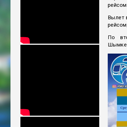
рейсом
Вылет 
рейсом
По вт
Шымке