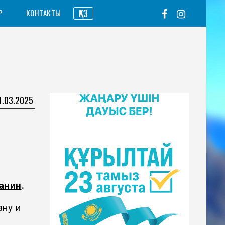
ҚАЗ
Р
КОНТАКТЫ
1.03.2025
анин
.
ану и