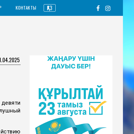
ҚАЗ
Р
КОНТАКТЫ
1.04.2025
 девяти
лушный
йствию