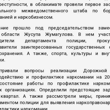
реступности, в облакимате провели первое за
нального межведомственного штаба по бо
анией и наркобизнесом.
ание прошло под председательством замес
 области Жусупа Жумагулова. В нем участ
одители департамента полиции, прокур
авители заинтересованных государственных 
охранения. А также, спорта, культуры и вну
ки.
атривали вопросы реализации Дорожной
одействию и профилактике наркомании на 20
 состояние работы по профилактике нарком
х организациях. Определили предстоящие за
квартал. А также рассмотрели меры, прин
аментом полиции для выявления наркоправона
илактики наркомании.