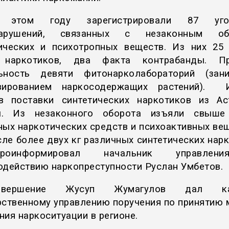
том году зарегистрировали 87 уго
нарушений, связанных с незаконным об
ических и психотропных веществ. Из них 25
 наркотиков, два факта контрабанды. Пр
ьность девяти фитонарколабораторий (зан
ивированием наркосодержащих растений). 
в поставки синтетических наркотиков из А
ы. Из незаконного оборота изъяли свыше
ных наркотических средств и психоактивных вещ
сле более двух кг различных синтетических нарк
оинформировал начальник управлен
одействию наркопреступности Руслан Умбетов.
вершение Жусуп Жумагулов дал ка
рственному управлению поручения по принятию 
ния наркоситуации в регионе.