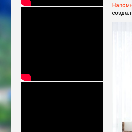
Напом
создал