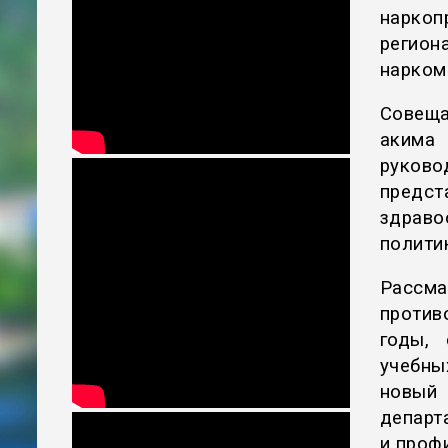
наркоп
регио
нарком
Совещ
акима
руков
предст
здраво
полити
Рассм
против
годы,
учебны
новый 
департ
и проф