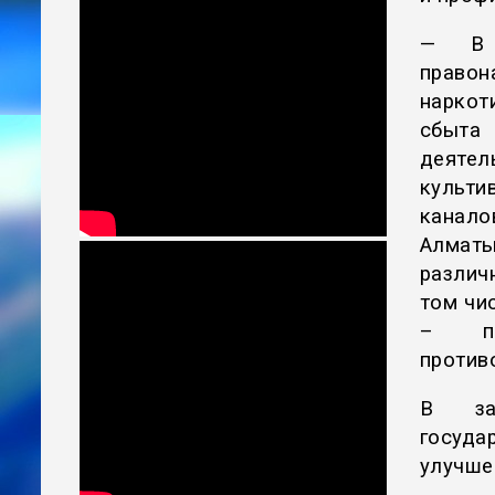
— В э
право
наркот
сбыта
деятел
культ
канало
Алмат
различ
том чи
– пр
против
В за
госуда
улучше