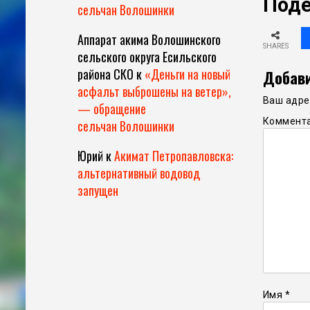
Поде
сельчан Волошинки
Аппарат акима Волошинского
SHARES
сельского округа Есильского
района СКО
к
«Деньги на новый
Добави
асфальт выброшены на ветер»,
Ваш адрес
— обращение
Коммент
сельчан Волошинки
Юрий
к
Акимат Петропавловска:
альтернативный водовод
запущен
Имя
*